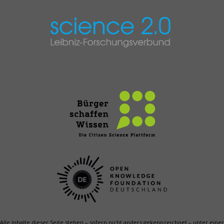
Alle Inhalte dieser Seite stehen – sofern nicht anders gekenn­zeichnet – unter einer