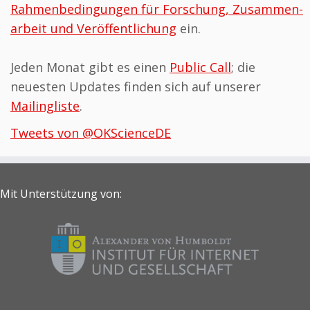
Rahmen­be­din­gungen für Forschung, Zusammen­
arbeit und Veröffentlichung
ein.
Jeden Monat gibt es einen
Public Call
; die
neuesten Updates finden sich auf unserer
Mailingliste
.
Tweets von @OKScienceDE
Mit Unterstützung von: