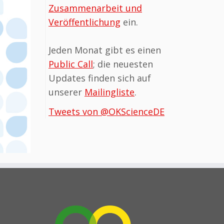
Zusammen­arbeit und
Veröffentlichung
ein.
Jeden Monat gibt es einen
Public Call
; die neuesten
Updates finden sich auf
unserer
Mailingliste
.
Tweets von @OKScienceDE