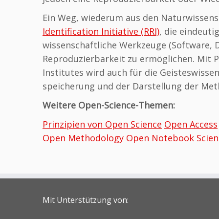
Ein Weg, wiederum aus den Naturwissensch
Identification Initiative
(RRI)
,
die eindeuti
wissenschaftliche Werkzeuge (Software, D
Reproduzierbarkeit zu ermöglichen. Mit 
Institutes wird auch für die Geisteswisse
speicherung und der Darstellung der Met
Weitere Open-Science-Themen:
Prinzipien von Open Science
Open Access
Open Methodology
Open Notebook Scien
Mit Unterstützung von: