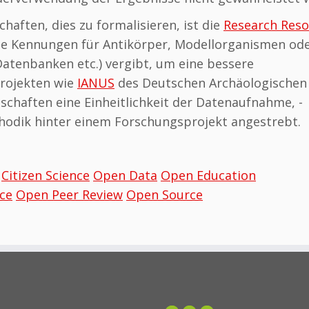
aften, dies zu formalisieren, ist die
Research Reso
ge Kennungen für Antikörper, Modellorganismen od
atenbanken etc.) vergibt, um eine bessere
Projekten wie
IANUS
des Deutschen Archäologischen
nschaften eine Einheitlichkeit der Datenaufnahme, -
hodik hinter einem Forschungsprojekt angestrebt.
Citizen Science
Open Data
Open Education
ce
Open Peer Review
Open Source