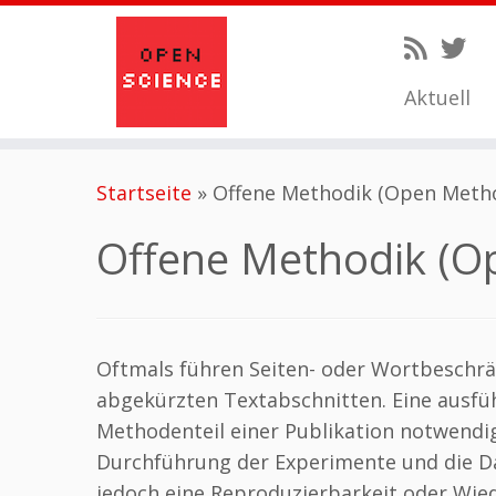
Aktuell
Zum
Startseite
»
Offene Methodik (Open Meth
Inhalt
springen
Offene Methodik (O
Oftmals führen Seiten- oder Wortbeschrä
abgekürzten Textabschnitten. Eine ausfü
Methodenteil einer Publikation notwendig,
Durchführung der Experimente und die Date
jedoch eine Reproduzierbarkeit oder Wie