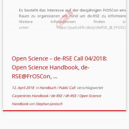
Es besteht das Interesse auf der diesjährigen FrOSCon eine
Raum zu organisieren um rund um de-RSE zu informieren
Weitere Informationen finden sic
unter: https://pad.okfn.de/p/deRSE_@_FrOSCo
Bevorstehende Veranstaltungen zu „Blockchain for (Open
Science“ in Wien, Zürich und (im November) Berlin liste
folgende
Seite: https://www.blockchainforscience.com/category/events/
Weitere Informationen zum Einsatz vo
Open Science – de-RSE Call 04/2018:
Blockchaintechnologien in der Wissenschaft findet […]
Open Science Handbook, de-
RSE@FrOSCon, ...
12. April 2018
in
Handbuch
/
Public Call
verschlagwortet
Carpentries Handbook
/
de-RSE
/
dh-RSE
/
Open Science
Handbook
von
Stephan Janosch